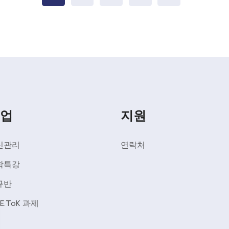
업
지원
신관리
연락처
학특강
규반
EE.ToK 과제