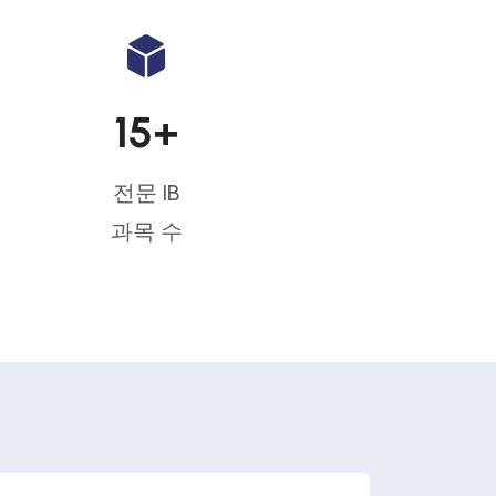
15
+
전문 IB
과목 수